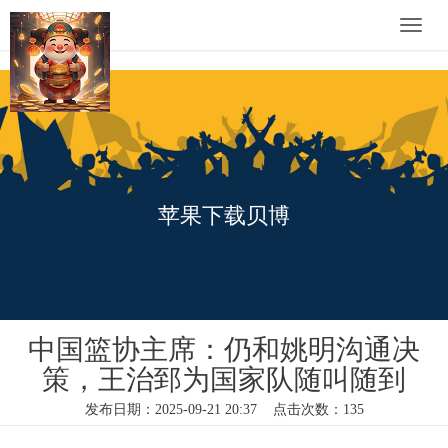
Toggle
naviga
苹果下载贝博
中国篮协主席：仍和姚明沟通决
策，王治郅为国家队随叫随到
发布日期：2025-09-21 20:37 点击次数：135