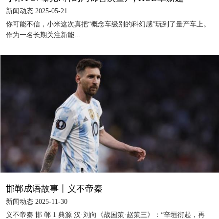
新闻动态 2025-05-21
你可能不信，小米这次真把“概念车级别的科幻感”玩到了量产车上。
作为一名长期关注新能...
邯郸成语故事丨义不帝秦
新闻动态 2025-11-30
义不帝秦 邯 郸 1 典源 汉·刘向《战国策·赵策三》：“辛垣衍起，再