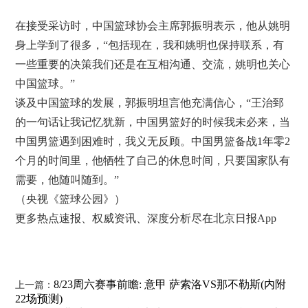
在接受采访时，中国篮球协会主席郭振明表示，他从姚明
身上学到了很多，“包括现在，我和姚明也保持联系，有
一些重要的决策我们还是在互相沟通、交流，姚明也关心
中国篮球。”
谈及中国篮球的发展，郭振明坦言他充满信心，“王治郅
的一句话让我记忆犹新，中国男篮好的时候我未必来，当
中国男篮遇到困难时，我义无反顾。中国男篮备战1年零2
个月的时间里，他牺牲了自己的休息时间，只要国家队有
需要，他随叫随到。”
（央视《篮球公园》）
更多热点速报、权威资讯、深度分析尽在北京日报App
8/23周六赛事前瞻: 意甲 萨索洛VS那不勒斯(内附
上一篇：
22场预测)