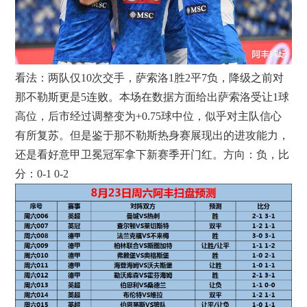
看法：两队仅10次交手，萨索洛1胜2平7负，降级之前对
那不勒斯更是5连败。本场在数据方面给出萨索洛受让1球
高位，后市经过调整变为+0.75球中位，似乎对主队信心
有所复苏。但是鉴于那不勒斯热身赛展现出的进攻能力，
还是看好意甲卫冕冠军拿下新赛季开门红。方向：负，比
分：0-1 0-2